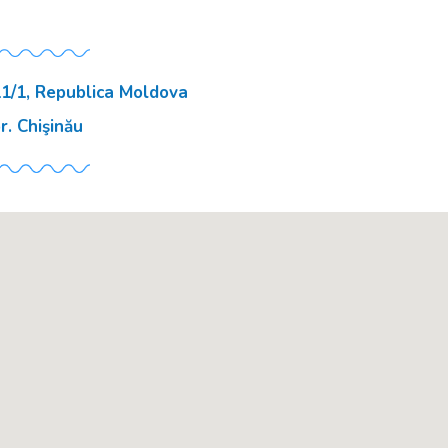
LIZARE
PE HARTĂ
Uzinelor 11/1, Republica Moldova
or. Chişinău